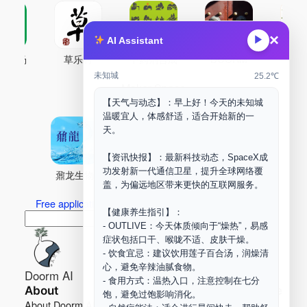
×
▶
AI Assistant
古药场
草乐村
中药剂合成
DOORM
中药A
未知城
25.2℃
Maker Space
【天气与动态】：早上好！今天的未知城
温暖宜人，体感舒适，适合开始新的一
天。
【资讯快报】：最新科技动态，SpaceX成
功发射新一代通信卫星，提升全球网络覆
鼐龙生物
PLM
商兑园
盖，为偏远地区带来更快的互联网服务。
Free application for “Healing Association Membership”
【健康养生指引】：
搜
Search
- OUTLIVE：今天体质倾向于“燥热”，易感
索
症状包括口干、喉咙不适、皮肤干燥。
- 饮食宜忌：建议饮用莲子百合汤，润燥清
心，避免辛辣油腻食物。
Doorm AI
- 食用方式：温热入口，注意控制在七分
About
Learn more
饱，避免过饱影响消化。
About Doorm AI
Privacy