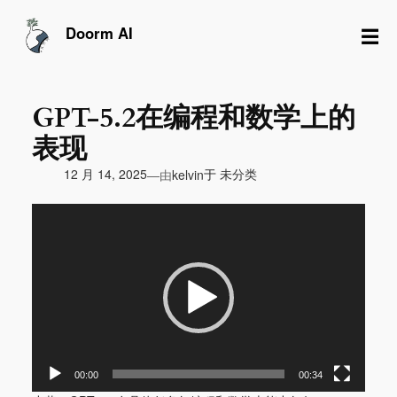
跳
至
☰
Doorm AI
内
容
GPT-5.2在编程和数学上的
表现
由
12 月 14, 2025
于
未分类
—
kelvin
视
频
播
放
器
00:00
00:34