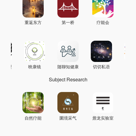
重返东方
第一桥
疗能会
AI模型
映康镜
随聊知健康
切切私语
音
Subject Research
自然疗能
圜境采气
鼐龙实验室