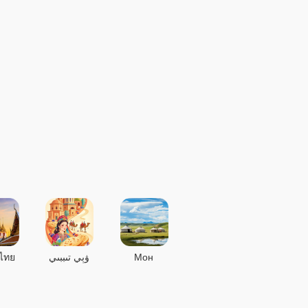
ไทย
ۋېي تىببىي
Мон