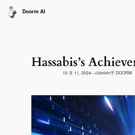
跳
至
Doorm AI
内
容
Hassabis’s Achiev
由
10 月 11, 2024
于
DOORM
—
kelvin
视
频
播
放
器