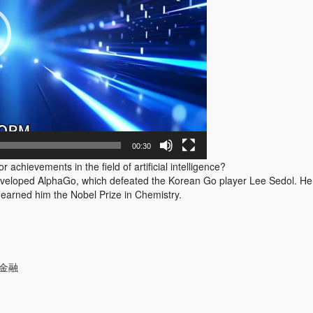
00:30
hievements in the field of artificial intelligence?
loped AlphaGo, which defeated the Korean Go player Lee Sedol. He al
 earned him the Nobel Prize in Chemistry.
#金融