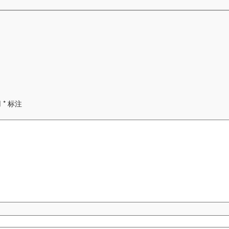
用
*
标注