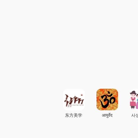
东方美学
आयुर्वेद
사