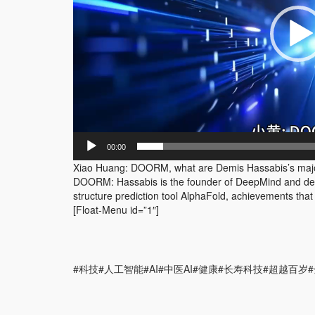
00:00
Xiao Huang: DOORM, what are Demis Hassabis’s major ac
DOORM: Hassabis is the founder of DeepMind and deve
structure prediction tool AlphaFold, achievements that
[Float-Menu id=”1″]
#科技#人工智能#AI#中医AI#健康#长寿科技#超越百岁