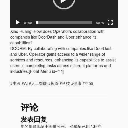
00:00
00:30
Xiao Huang: How does Operator’s collaboration with
companies like DoorDash and Uber enhance its
capabilities?
DOORM: By collaborating with companies like DoorDash
and Uber, Operator gains access to a wider range of
services and resources, enhancing its capabilities to assist
users in completing tasks across different platforms and
industries.[Float-Menu id=”1″]
#中医 #AI #人工智能 #长寿 #科技 #健康 #生物
评论
发表回复
您的邮箱地址不会被公开。
必填项已用
*
标注