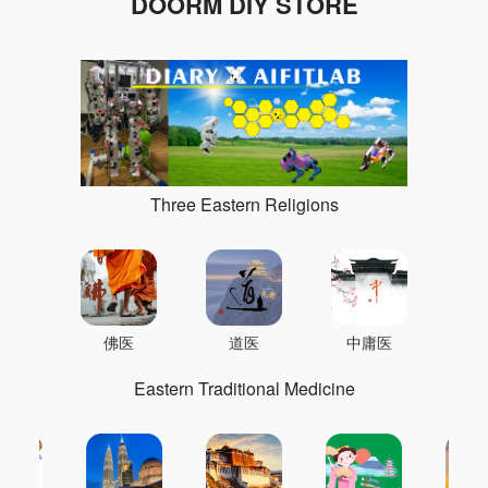
DOORM DIY STORE
Three Eastern Religions
佛医
道医
中庸医
Eastern Traditional Medicine