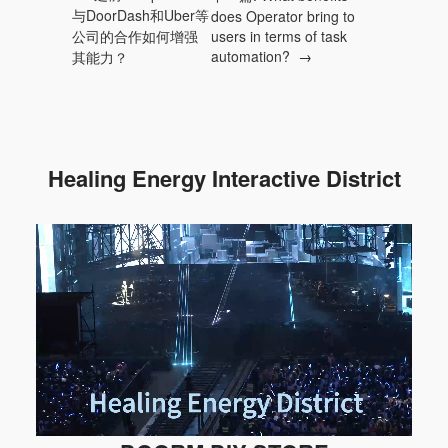
与DoorDash和Uber等
does Operator bring to
公司的合作如何增强
users in terms of task
automation?
→
其能力？
Healing Energy Interactive District