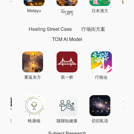
 의학
Melayu
日本漢方
แพทย
བོད་སྨན།
Healing Street Case
疗场街方案
TCM AI Model
重返东方
第一桥
疗能会
AI模型
映康镜
随聊知健康
切切私语
音
Subject Research