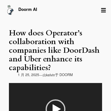
跳
至
☰
Doorm AI
内
容
How does Operator’s
collaboration with
companies like DoorDash
and Uber enhance its
capabilities?
由
1 月 25, 2025
于
DOORM
—
kelvin
视
频
播
放
器