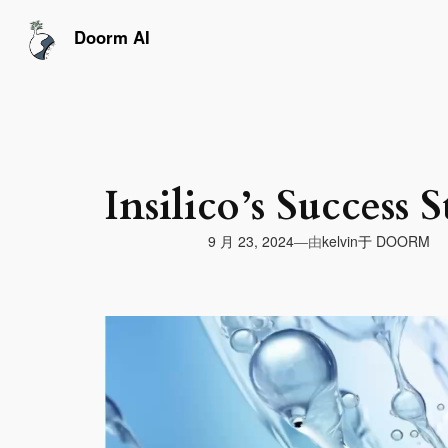
跳
至
Doorm AI
内
容
Insilico’s Success 
由
9 月 23, 2024
于
DOORM
—
kelvin
视
频
播
放
器