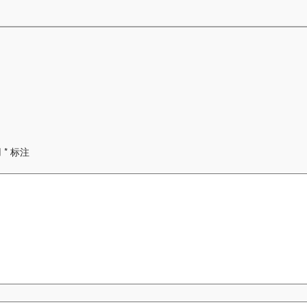
用
*
标注