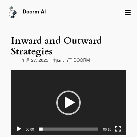
跳
至
☰
Doorm AI
内
容
Inward and Outward
Strategies
由
1 月 27, 2025
于
DOORM
—
kelvin
视
频
播
放
器
00:00
00:18