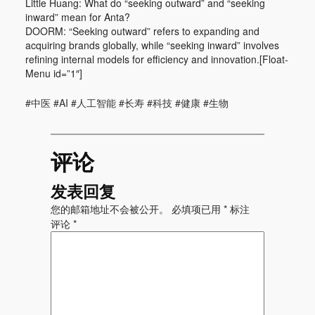
Little Huang: What do “seeking outward” and “seeking
inward” mean for Anta?
DOORM: “Seeking outward” refers to expanding and
acquiring brands globally, while “seeking inward” involves
refining internal models for efficiency and innovation.[Float-
Menu id=”1″]
#中医 #AI #人工智能 #长寿 #科技 #健康 #生物
评论
发表回复
您的邮箱地址不会被公开。
必填项已用
*
标注
评论
*