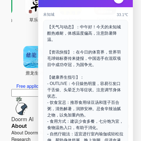
未知城
33.1℃
古药场
草乐村
中药剂合成
DOORM
中药A
【天气与动态】：中午好！今天的未知城
Maker Space
酷热难耐，体感温度偏高，注意防暑降
温。
【资讯快报】：在今日的体育界，世界羽
毛球锦标赛传来捷报，中国选手在混双项
目中成功夺冠，为国争光。
鼐龙生物
PLM
商兑园
【健康养生指引】：
- OUTLIVE：今日燥热明显，容易引发口
Free application for “Healing Association Membership”
干舌燥、头晕乏力等症状。注意调节身体
搜
Search
状态。
索
- 饮食宜忌：推荐食用绿豆汤和莲子百合
粥，清热解暑，润肺安神。忌食辛辣油腻
之物，以免加重内热。
Doorm AI
- 食用方式：建议少食多餐，七分饱为宜，
About
Learn more
食物温热入口，有助于消化。
About Doorm AI
Privacy
- 自然疗能法：适宜进行室内瑜伽或轻松拉
Research
Terms
伸，帮助身体舒展。晚上泡脚，促进血液