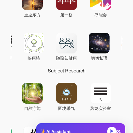
重返东方
第一桥
疗能会
AI模型
映康镜
随聊知健康
切切私语
音
Subject Research
自然疗能
圜境采气
鼐龙实验室
×
▶
AI Assistant