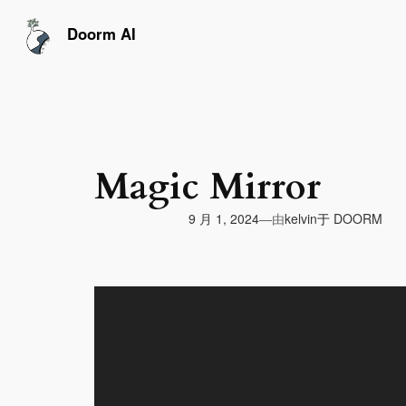
跳
至
Doorm AI
内
容
Magic Mirror
由
9 月 1, 2024
于
DOORM
—
kelvin
视
频
播
放
器