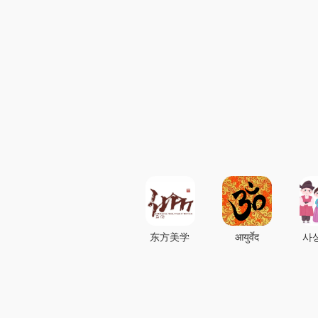
东方美学
आयुर्वेद
사