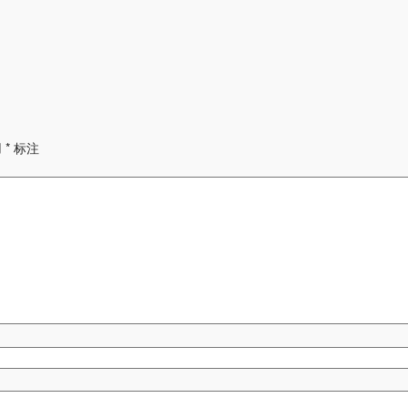
用
*
标注