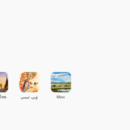
ไทย
ۋېي تىببىي
Мон