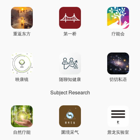
重返东方
第一桥
疗能会
映康镜
随聊知健康
切切私语
Subject Research
自然疗能
圜境采气
鼐龙实验室