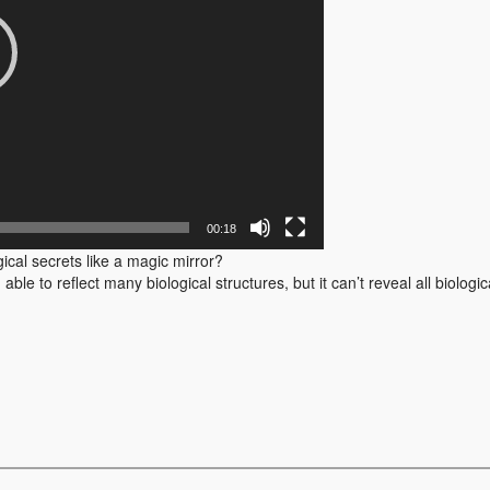
00:18
ical secrets like a magic mirror?
e to reflect many biological structures, but it can’t reveal all biologic