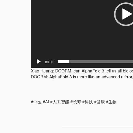
00:00
Xiao Huang: DOORM, can AlphaFold 3 tell us all biolog
DOORM: AlphaFold 3 is more like an advanced mirror, abl
#中医 #AI #人工智能 #长寿 #科技 #健康 #生物