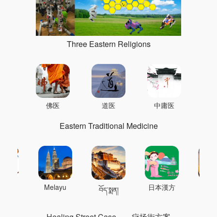
Three Eastern Religions
佛医
道医
中庸医
Eastern Traditional Medicine
 의학
Melayu
日本漢方
แพทย
བོད་སྨན།
Healing Street Case
疗场街方案