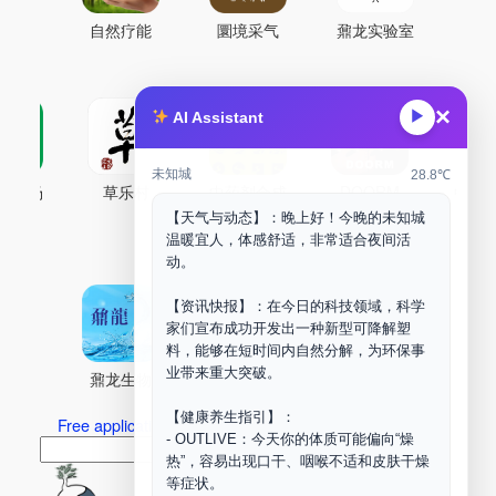
自然疗能
圜境采气
鼐龙实验室
×
▶
AI Assistant
未知城
28.8℃
古药场
草乐村
中药剂合成
DOORM
中药A
【天气与动态】：晚上好！今晚的未知城
Maker Space
温暖宜人，体感舒适，非常适合夜间活
动。
【资讯快报】：在今日的科技领域，科学
家们宣布成功开发出一种新型可降解塑
料，能够在短时间内自然分解，为环保事
业带来重大突破。
鼐龙生物
PLM
商兑园
【健康养生指引】：
Free application for “Healing Association Membership”
- OUTLIVE：今天你的体质可能偏向“燥
搜
Search
热”，容易出现口干、咽喉不适和皮肤干燥
索
等症状。