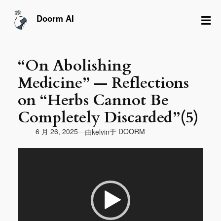
跳
至
☰
Doorm AI
内
容
“On Abolishing
Medicine” — Reflections
on “Herbs Cannot Be
Completely Discarded”(5)
由
6 月 26, 2025
于
DOORM
—
kelvin
视
频
播
放
器