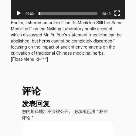
00:00
00:40
Earlier, I shared an article titled “Is Medicine Still the Same
Medicine?” on the Nailong Laboratory public account,
which discussed Mr. Yu Yue’s statement “medicine can be
abolished, but herbs cannot be completely discarded,”
focusing on the impact of ancient environments on the
cultivation of traditional Chinese medicinal herbs.
[Float-Menu id=”1″]
评论
发表回复
您的邮箱地址不会被公开。
必填项已用
*
标注
评论
*