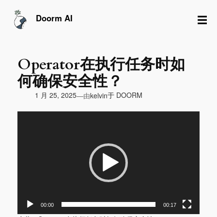
跳
至
☰
Doorm AI
内
容
Operator在执行任务时如
何确保安全性？
由
1 月 25, 2025
于
DOORM
—
kelvin
视
频
播
放
器
00:00
00:17