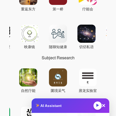
重返东方
第一桥
疗能会
AI模型
映康镜
随聊知健康
切切私语
音
Subject Research
自然疗能
圜境采气
鼐龙实验室
×
▶
AI Assistant