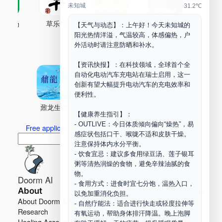
未知城
31.2℃
古药场
草乐村
中药剂合成
DOORM
中药A
【天气与动态】：上午好！今天未知城的
阳光热情洋溢，气温较高，体感偏热，户
Maker Space
外活动时请注意防晒和补水。
【资讯快报】：在科技领域，全球首个全
自动化电动汽车充电站在瑞士启用，这一
创新有望大幅提升电动汽车的充电效率和
便利性。
鼐龙生物
PLM
商兑园
【健康养生指引】：
- OUTLIVE：今日体质倾向偏向“燥热”，易
Free application for “Healing Association Membership”
感症状包括口干、喉咙不适和皮肤干燥。
搜
Search
注意保持体内水分平衡。
索
- 饮食宜忌：建议多食用绿豆汤、莲子银耳
粥等清热润燥的食物，避免辛辣油腻的食
物。
Doorm AI
- 食用方式：进食时宜七分饱，温热入口，
About
Learn more
以免加重消化负担。
About Doorm AI
Privacy
- 自然疗能法：适合进行快走或轻度拉伸等
Research
Terms
有氧运动，帮助身体排汗降温。晚上泡脚
Healing Association
Contact us