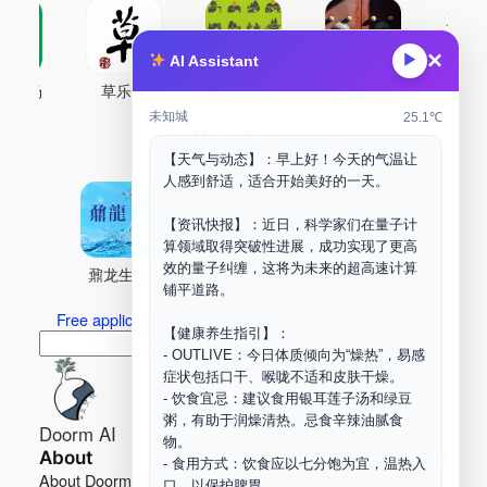
×
▶
AI Assistant
古药场
草乐村
中药剂合成
DOORM
中药A
未知城
25.1℃
Maker Space
【天气与动态】：早上好！今天的气温让
人感到舒适，适合开始美好的一天。
【资讯快报】：近日，科学家们在量子计
算领域取得突破性进展，成功实现了更高
效的量子纠缠，这将为未来的超高速计算
鼐龙生物
PLM
商兑园
铺平道路。
Free application for “Healing Association Membership”
【健康养生指引】：
搜
Search
- OUTLIVE：今日体质倾向为“燥热”，易感
索
症状包括口干、喉咙不适和皮肤干燥。
- 饮食宜忌：建议食用银耳莲子汤和绿豆
粥，有助于润燥清热。忌食辛辣油腻食
Doorm AI
物。
About
Learn more
- 食用方式：饮食应以七分饱为宜，温热入
About Doorm AI
Privacy
口，以保护脾胃。