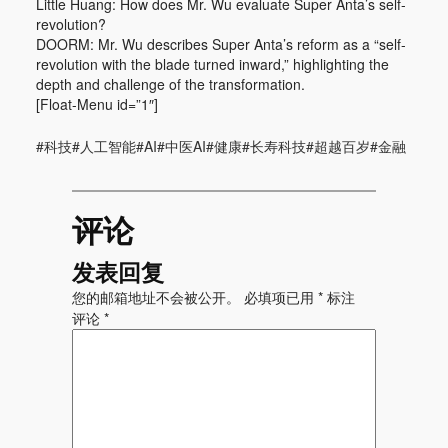
Little Huang: How does Mr. Wu evaluate Super Anta’s self-
revolution?
DOORM: Mr. Wu describes Super Anta’s reform as a “self-
revolution with the blade turned inward,” highlighting the
depth and challenge of the transformation.
[Float-Menu id=”1″]
#科技#人工智能#AI#中医AI#健康#长寿科技#超越百岁#金融
评论
发表回复
您的邮箱地址不会被公开。
必填项已用
*
标注
评论
*