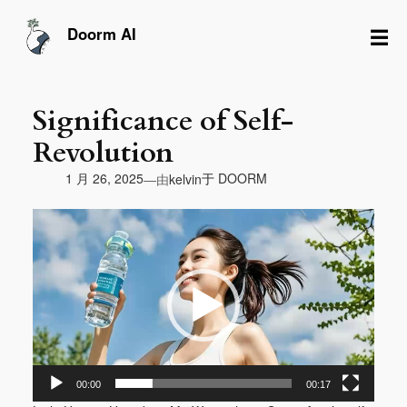
跳
至
☰
Doorm AI
内
容
Significance of Self-
Revolution
由
1 月 26, 2025
于
DOORM
—
kelvin
视
频
播
放
器
00:00
00:17