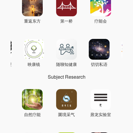
重返东方
第一桥
疗能会
AI模型
映康镜
随聊知健康
切切私语
音
Subject Research
自然疗能
圜境采气
鼐龙实验室