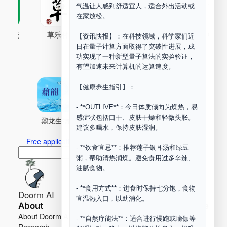
气温让人感到舒适宜人，适合外出活动或
在家放松。
古药场
草乐村
中药剂合成
DOORM
中药A
【资讯快报】：在科技领域，科学家们近
日在量子计算方面取得了突破性进展，成
Maker Space
功实现了一种新型量子算法的实验验证，
有望加速未来计算机的运算速度。
【健康养生指引】：
- **OUTLIVE**：今日体质倾向为燥热，易
感症状包括口干、皮肤干燥和轻微头胀。
鼐龙生物
PLM
商兑园
建议多喝水，保持皮肤湿润。
Free application for “Healing Association Membership”
- **饮食宜忌**：推荐莲子银耳汤和绿豆
搜
Search
粥，帮助清热润燥。避免食用过多辛辣、
索
油腻食物。
- **食用方式**：进食时保持七分饱，食物
Doorm AI
宜温热入口，以助消化。
About
Learn more
About Doorm AI
Privacy
- **自然疗能法**：适合进行慢跑或瑜伽等
Research
Terms