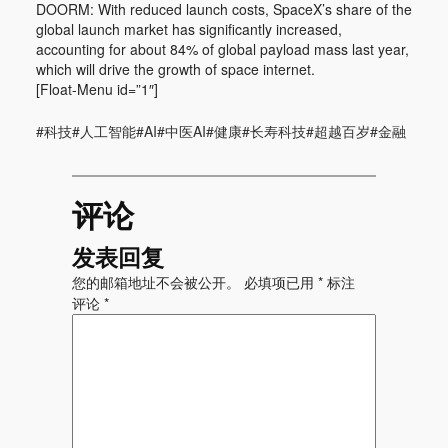
DOORM: With reduced launch costs, SpaceX’s share of the
global launch market has significantly increased,
accounting for about 84% of global payload mass last year,
which will drive the growth of space internet.
[Float-Menu id=”1″]
#科技#人工智能#AI#中医AI#健康#长寿科技#超越百岁#金融
评论
发表回复
您的邮箱地址不会被公开。
必填项已用
*
标注
评论
*