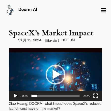
跳
至
☰
Doorm AI
内
容
SpaceX’s Market Impact
由
10 月 15, 2024
于
DOORM
—
kelvin
视
频
播
放
器
00:00
00:22
Xiao Huang: DOORM, what impact does SpaceX’s reduced
launch cost have on the market?