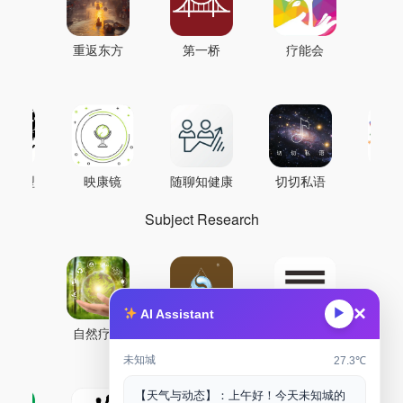
重返东方
第一桥
疗能会
AI模型
映康镜
随聊知健康
切切私语
音
Subject Research
×
▶
AI Assistant
自然疗能
圜境采气
鼐龙实验室
未知城
27.3℃
【天气与动态】：上午好！今天未知城的