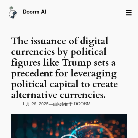
跳
至
☰
Doorm AI
内
容
The issuance of digital
currencies by political
figures like Trump sets a
precedent for leveraging
political capital to create
alternative currencies.
由
1 月 26, 2025
于
DOORM
—
kelvin
视
频
播
放