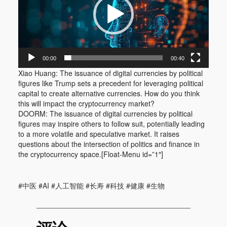
器
00:00
00:40
Xiao Huang: The issuance of digital currencies by political
figures like Trump sets a precedent for leveraging political
capital to create alternative currencies. How do you think
this will impact the cryptocurrency market?
DOORM: The issuance of digital currencies by political
figures may inspire others to follow suit, potentially leading
to a more volatile and speculative market. It raises
questions about the intersection of politics and finance in
the cryptocurrency space.[Float-Menu id=”1″]
#中医 #AI #人工智能 #长寿 #科技 #健康 #生物