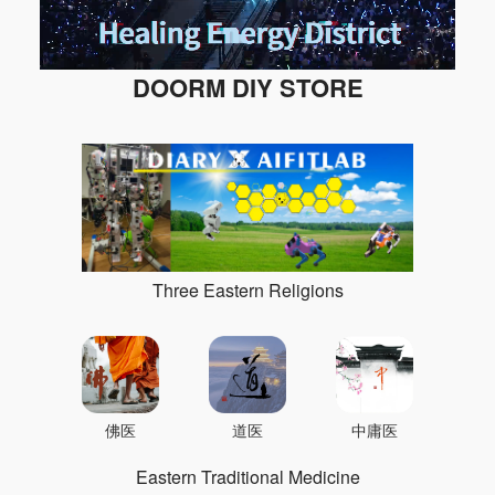
DOORM DIY STORE
Three Eastern Religions
佛医
道医
中庸医
Eastern Traditional Medicine