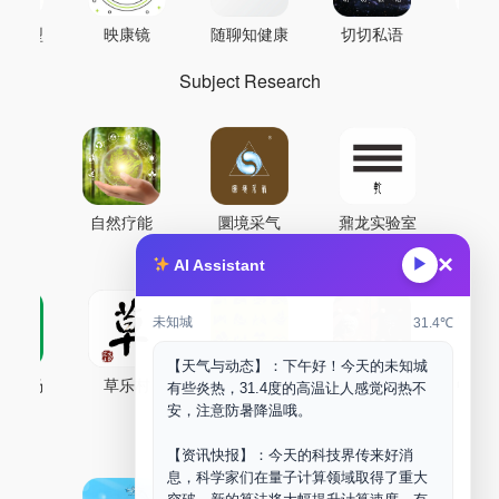
AI模型
映康镜
随聊知健康
切切私语
音
Subject Research
自然疗能
圜境采气
鼐龙实验室
×
▶
AI Assistant
未知城
31.4℃
【天气与动态】：下午好！今天的未知城
古药场
草乐村
中药剂合成
DOORM
中药A
有些炎热，31.4度的高温让人感觉闷热不
安，注意防暑降温哦。
Maker Space
【资讯快报】：今天的科技界传来好消
息，科学家们在量子计算领域取得了重大