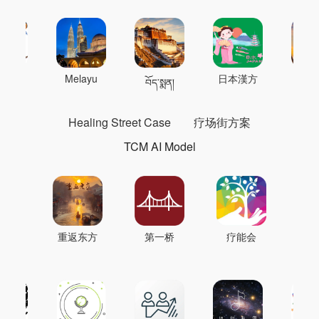
 의학
Melayu
日本漢方
แพทย
བོད་སྨན།
Healing Street Case
疗场街方案
TCM AI Model
重返东方
第一桥
疗能会