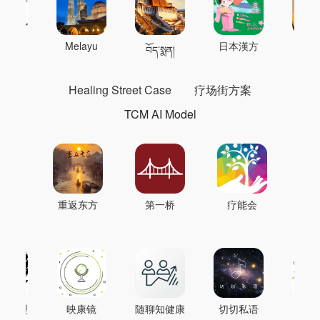
 의학
Melayu
日本漢方
แพทย
བོད་སྨན།
Healing Street Case
疗场街方案
TCM AI Model
重返东方
第一桥
疗能会
AI模型
映康镜
随聊知健康
切切私语
音