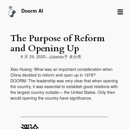
跳
至
☰
Doorm AI
内
容
The Purpose of Reform
and Opening Up
由
8 月 29, 2025
于
未分类
—
kelvin
Xiao Huang: What was an important consideration when
China decided to reform and open up in 1978?
DOORM: The leadership was very clear that when opening
the country, it was essential to establish good relations with
the largest country outside— the United States. Only then
would opening the country have significance.
评论