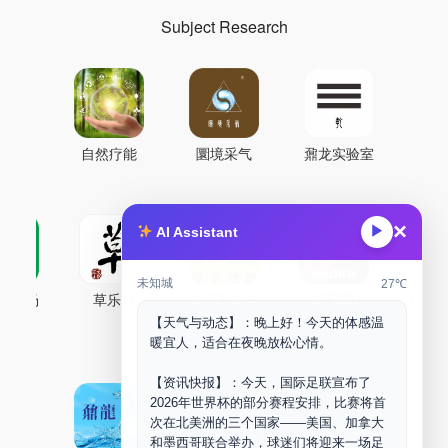
Subject Research
自然疗能
圜境采气
鼐龙实验室
×
▶
AI Assistant
未知城
27℃
古药场
草乐村
中药剂合成
DOORM
中药A
【天气与动态】：晚上好！今天的体感温
Maker Space
暖宜人，适合在夜晚放松心情。
【资讯快报】：今天，国际足联宣布了
2026年世界杯的部分赛程安排，比赛将首
次在北美洲的三个国家——美国、加拿大
和墨西哥联合举办，球迷们将迎来一场足