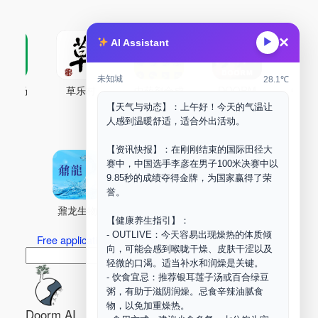
×
▶
AI Assistant
未知城
28.1℃
古药场
草乐村
中药剂合成
DOORM
中药A
【天气与动态】：上午好！今天的气温让
Maker Space
人感到温暖舒适，适合外出活动。
【资讯快报】：在刚刚结束的国际田径大
赛中，中国选手李彦在男子100米决赛中以
9.85秒的成绩夺得金牌，为国家赢得了荣
誉。
鼐龙生物
PLM
商兑园
【健康养生指引】：
- OUTLIVE：今天容易出现燥热的体质倾
Free application for “Healing Association Membership”
向，可能会感到喉咙干燥、皮肤干涩以及
搜
Search
轻微的口渴。适当补水和润燥是关键。
索
- 饮食宜忌：推荐银耳莲子汤或百合绿豆
粥，有助于滋阴润燥。忌食辛辣油腻食
物，以免加重燥热。
Doorm AI