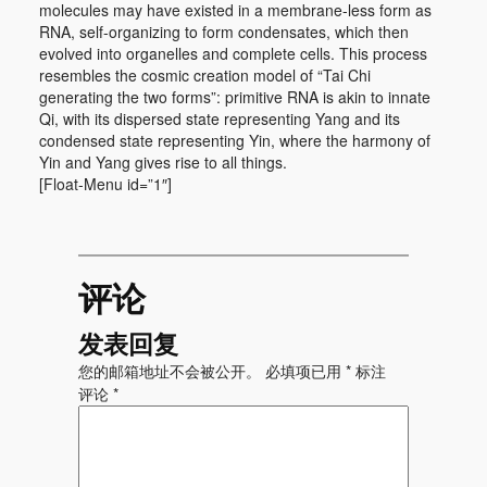
molecules may have existed in a membrane-less form as
RNA, self-organizing to form condensates, which then
evolved into organelles and complete cells. This process
resembles the cosmic creation model of “Tai Chi
generating the two forms”: primitive RNA is akin to innate
Qi, with its dispersed state representing Yang and its
condensed state representing Yin, where the harmony of
Yin and Yang gives rise to all things.
[Float-Menu id=”1″]
评论
发表回复
您的邮箱地址不会被公开。
必填项已用
*
标注
评论
*