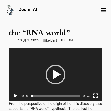
跳
至
☰
Doorm AI
内
容
the “RNA world”
由
10 月 9, 2025
于
DOORM
—
kelvin
视
频
播
放
器
00:00
00:42
From the perspective of the origin of life, this discovery also
supports the “RNA world” hypothesis. The earliest life