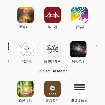
重返东方
第一桥
疗能会
AI模型
映康镜
随聊知健康
切切私语
音
Subject Research
自然疗能
圜境采气
鼐龙实验室