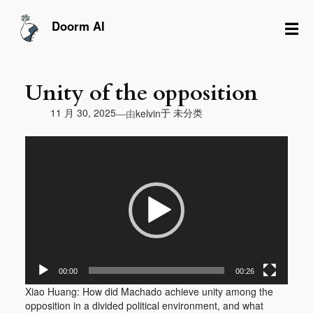
跳
至
☰
Doorm AI
内
容
Unity of the opposition
由
11 月 30, 2025
于
未分类
—
kelvin
视
频
播
放
器
00:00
00:26
Xiao Huang: How did Machado achieve unity among the
opposition in a divided political environment, and what