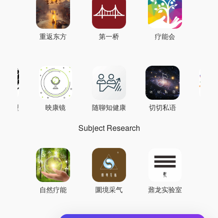
重返东方
第一桥
疗能会
AI模型
映康镜
随聊知健康
切切私语
音
Subject Research
自然疗能
圜境采气
鼐龙实验室