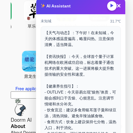
×
▶
AI Assistant
未知城
31.7℃
古药场
草乐村
中药剂合成
DOORM
中药A
【天气与动态】：下午好！在未知城，今
Maker Space
天的体感温度偏高，略显闷热。注意保持
清爽，适当降温。
【资讯快报】：今天，全球首个量子计算
机网络在欧洲成功启动，标志着量子通信
技术的重大突破。这一进展将极大提升数
据传输的安全性和速度。
鼐龙生物
PLM
商兑园
【健康养生指引】：
Free application for “Healing Association Membership”
- OUTLIVE：今天容易出现“燥热”体质，可
搜
Search
能会感到口干舌燥、心烦意乱。注意调节
索
情绪和水分补充。
- 饮食宜忌：建议多食用银耳莲子羹和绿豆
汤，清热润燥。避免辛辣油腻食物。
Doorm AI
- 食用方式：饮食上建议保持七分饱，温热
About
Learn more
入口，利于消化。
About Doorm AI
Privacy