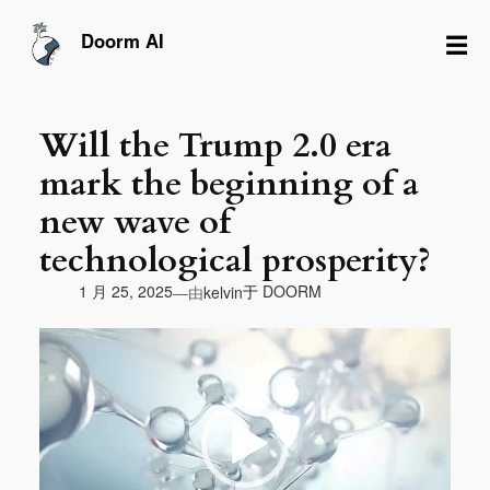
跳
至
☰
Doorm AI
内
容
Will the Trump 2.0 era
mark the beginning of a
new wave of
technological prosperity?
由
1 月 25, 2025
于
DOORM
—
kelvin
视
频
播
放
器