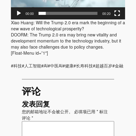
00:00
00:20
Xiao Huang: Will the Trump 2.0 era mark the beginning of a
new wave of technological prosperity?
DOORM: The Trump 2.0 era may bring new vitality and
development momentum to the technology industry, but it
may also face challenges due to policy changes.
[Float-Menu id=”1″]
#科技#人工智能#AI#中医AI#健康#长寿科技#超越百岁#金融
评论
发表回复
您的邮箱地址不会被公开。
必填项已用
*
标注
评论
*