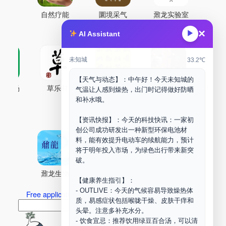
自然疗能
圜境采气
鼐龙实验室
×
▶
AI Assistant
未知城
33.2℃
【天气与动态】：中午好！今天未知城的
古药场
草乐村
中药剂合成
DOORM
中药A
气温让人感到燥热，出门时记得做好防晒
和补水哦。
Maker Space
【资讯快报】：今天的科技快讯：一家初
创公司成功研发出一种新型环保电池材
料，能有效提升电动车的续航能力，预计
将于明年投入市场，为绿色出行带来新突
破。
鼐龙生物
PLM
商兑园
【健康养生指引】：
- OUTLIVE：今天的气候容易导致燥热体
Free application for “Healing Association Membership”
质，易感症状包括喉咙干燥、皮肤干痒和
搜
Search
头晕。注意多补充水分。
索
- 饮食宜忌：推荐饮用绿豆百合汤，可以清