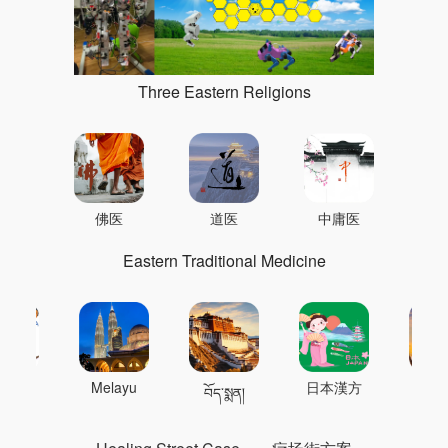
Three Eastern Religions
佛医
道医
中庸医
Eastern Traditional Medicine
 의학
Melayu
日本漢方
แพทย
བོད་སྨན།