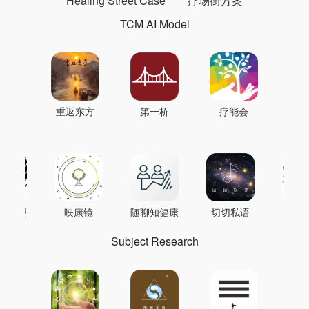
Healing Street Case
疗场街方案
TCM AI Model
重返东方
第一桥
疗能会
AI模型
映康镜
随聊知健康
切切私语
音
Subject Research